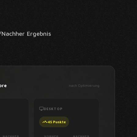
/Nachher Ergebnis
ore
nach Optimierung
DESKTOP
NACHHER
VORHER
NACHHER