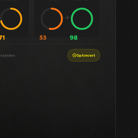
0
43
0