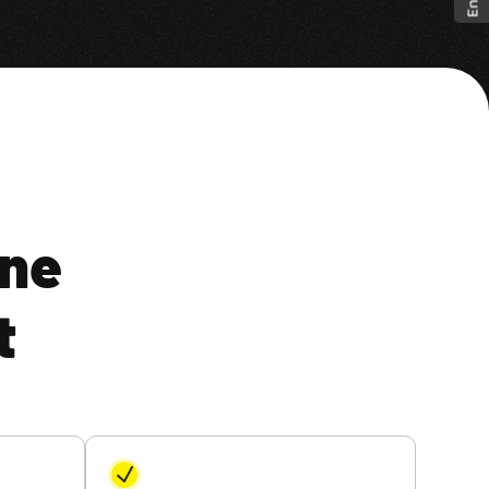
ine
t