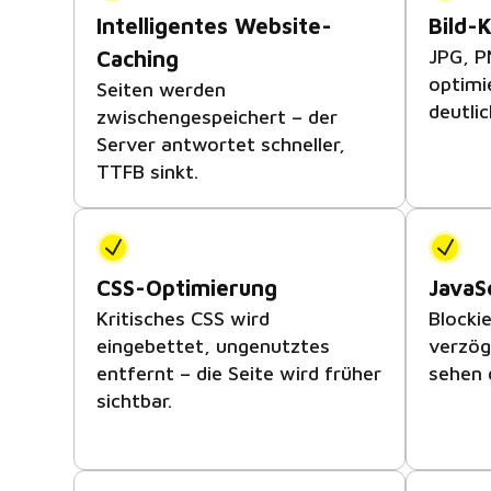
Intelligentes Website-
Bild-
JPG, P
Caching
optimie
Seiten werden
deutlic
zwischengespeichert – der
Server antwortet schneller,
TTFB sinkt.
CSS-Optimierung
JavaS
Kritisches CSS wird
Blocki
eingebettet, ungenutztes
verzög
entfernt – die Seite wird früher
sehen d
sichtbar.