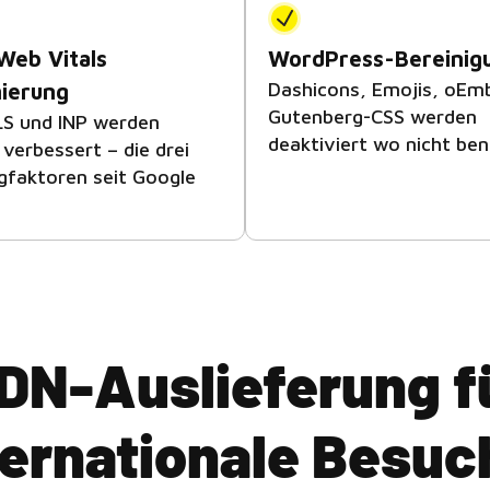
Web Vitals
WordPress-Bereinig
Dashicons, Emojis, oEm
ierung
Gutenberg-CSS werden
LS und INP werden
deaktiviert wo nicht ben
 verbessert – die drei
gfaktoren seit Google
DN-Auslieferung f
ternationale Besuc