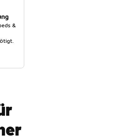
ung
beds &
ötigt.
ür
her